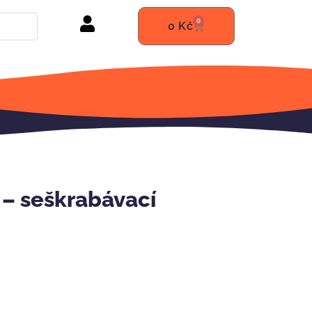
0
0
Kč
– seškrabávací