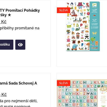
Y Promítací Pohádky
SLEVA
yšky ★
9
Kč
příběhy promítané na
košíku
arná Sada Schovej A
SLEVA
9
Kč
a pro nejmenší děti,
ří malé papírové...