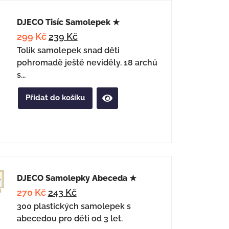
DJECO Tisíc Samolepek ★
299
Kč
239
Kč
Tolik samolepek snad děti
pohromadě ještě neviděly. 18 archů
s...
Přidat do košíku
DJECO Samolepky Abeceda ★
270
Kč
243
Kč
300 plastických samolepek s
abecedou pro děti od 3 let.