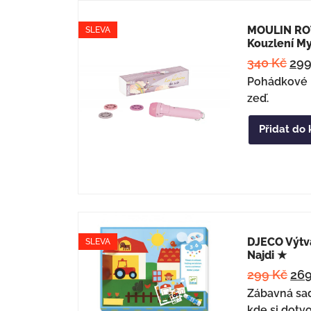
MOULIN ROT
SLEVA
Kouzlení M
340
Kč
29
Pohádkové 
zeď.
Přidat do 
DJECO Výtv
SLEVA
Najdi ★
299
Kč
26
Zábavná sad
kde si dotvo