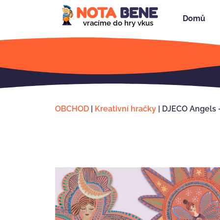
Domů
vracíme do hry vkus
OBCHOD
|
Kreativní hračky
|
DJECO Angels –