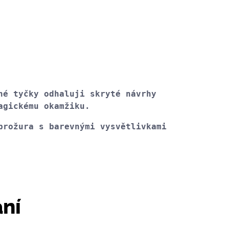
é tyčky odhaluji skryté návrhy 
agickému okamžiku.
rožura s barevnými vysvětlivkami 
ání