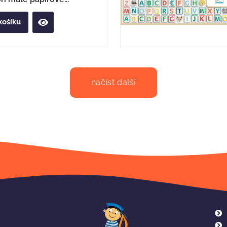
košíku
načíst další